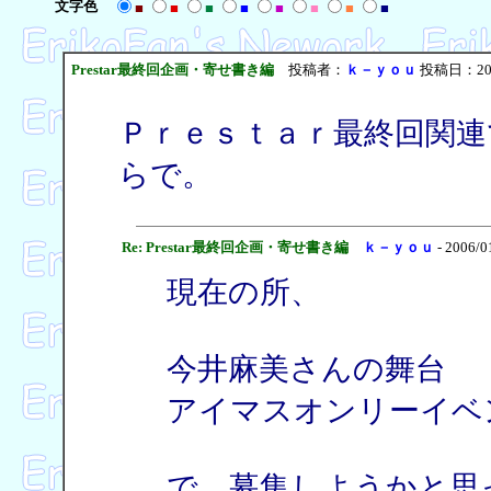
文字色
■
■
■
■
■
■
■
■
Prestar最終回企画・寄せ書き編
投稿者：
ｋ－ｙｏｕ
投稿日：2006
Ｐｒｅｓｔａｒ最終回関連
らで。
Re: Prestar最終回企画・寄せ書き編
ｋ－ｙｏｕ
- 2006/0
現在の所、
今井麻美さんの舞台
アイマスオンリーイベ
で、募集しようかと思