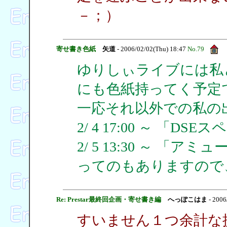
－；）
寄せ書き色紙
矢道
- 2006/02/02(Thu) 18:47
No.79
ゆりしぃライブには私
にも色紙持ってく予定
一応それ以外での私の
2/ 4 17:00 ～ 「
2/ 5 13:30 ～ 「
ってのもありますので
Re: Prestar最終回企画・寄せ書き編
へっぽこはま
- 2006
すいません１つ余計な