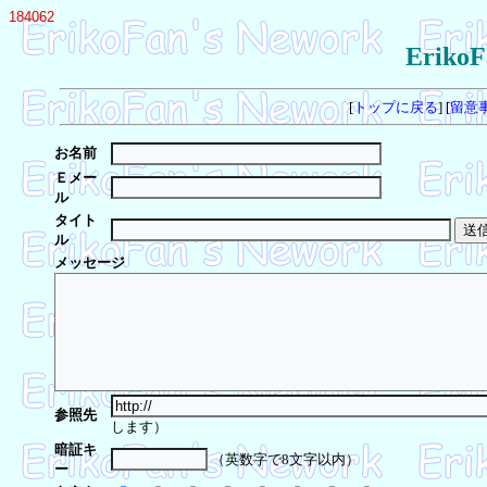
184062
Eriko
[
トップに戻る
] [
留意
お名前
Ｅメー
ル
タイト
ル
メッセージ
参照先
します）
暗証キ
（英数字で8文字以内）
ー